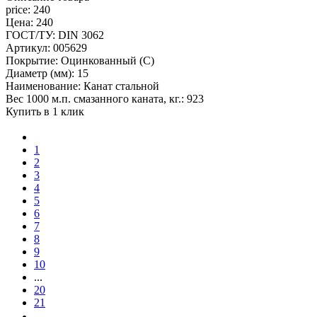
price: 240
Цена: 240
ГОСТ/ТУ: DIN 3062
Артикул: 005629
Покрытие: Оцинкованный (С)
Диаметр (мм): 15
Наименование: Канат стальной
Вес 1000 м.п. смазанного каната, кг.: 923
Купить в 1 клик
1
2
3
4
5
6
7
8
9
10
...
20
21