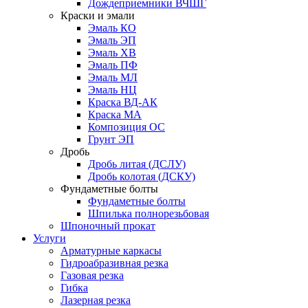
Дождеприемники ВЧШГ
Краски и эмали
Эмаль КО
Эмаль ЭП
Эмаль ХВ
Эмаль ПФ
Эмаль МЛ
Эмаль НЦ
Краска ВД-АК
Краска МА
Композиция ОС
Грунт ЭП
Дробь
Дробь литая (ДСЛУ)
Дробь колотая (ДСКУ)
Фундаметные болты
Фундаметные болты
Шпилька полнорезьбовая
Шпоночный прокат
Услуги
Арматурные каркасы
Гидроабразивная резка
Газовая резка
Гибка
Лазерная резка