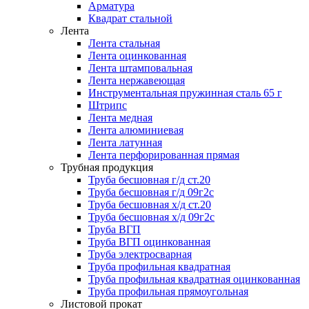
Арматура
Квадрат стальной
Лента
Лента стальная
Лента оцинкованная
Лента штамповальная
Лента нержавеющая
Инструментальная пружинная сталь 65 г
Штрипс
Лента медная
Лента алюминиевая
Лента латунная
Лента перфорированная прямая
Трубная продукция
Труба бесшовная г/д ст.20
Труба бесшовная г/д 09г2с
Труба бесшовная х/д ст.20
Труба бесшовная х/д 09г2с
Труба ВГП
Труба ВГП оцинкованная
Труба электросварная
Труба профильная квадратная
Труба профильная квадратная оцинкованная
Труба профильная прямоугольная
Листовой прокат