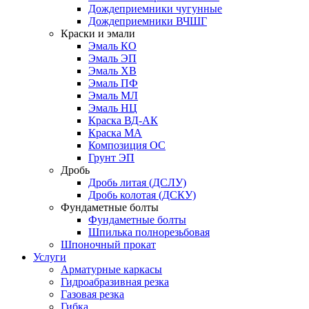
Дождеприемники чугунные
Дождеприемники ВЧШГ
Краски и эмали
Эмаль КО
Эмаль ЭП
Эмаль ХВ
Эмаль ПФ
Эмаль МЛ
Эмаль НЦ
Краска ВД-АК
Краска МА
Композиция ОС
Грунт ЭП
Дробь
Дробь литая (ДСЛУ)
Дробь колотая (ДСКУ)
Фундаметные болты
Фундаметные болты
Шпилька полнорезьбовая
Шпоночный прокат
Услуги
Арматурные каркасы
Гидроабразивная резка
Газовая резка
Гибка